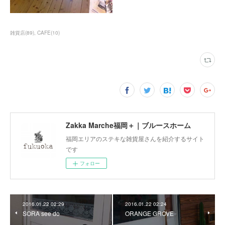
雑貨店
(
89
)
CAFE
(
10
)
Zakka Marche福岡＋｜ブルースホーム
福岡エリアのステキな雑貨屋さんを紹介するサイト
です
フォロー
2016.01.22 02:29
2016.01.22 02:24
SORA see do
ORANGE GROVE