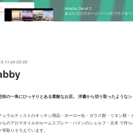
Ameba Owndで
あなただけのホームページやブログをつ
15.11.04 03:05
abby
宅街の一角にひっそりとある素敵なお店。 洋書から切り取ったような
チュラルティストのキッチン用品・ホーロー缶・ガラス類・リネン類・
からのアロマオイルやルームスプレー・パインのシェルフ・古木 で作
ク等取りそろえています。