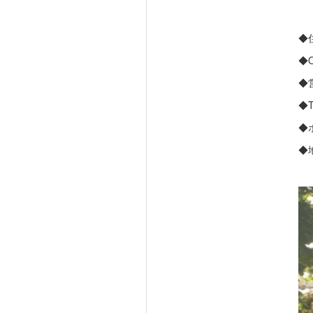
◆
◆
◆
◆
◆
◆